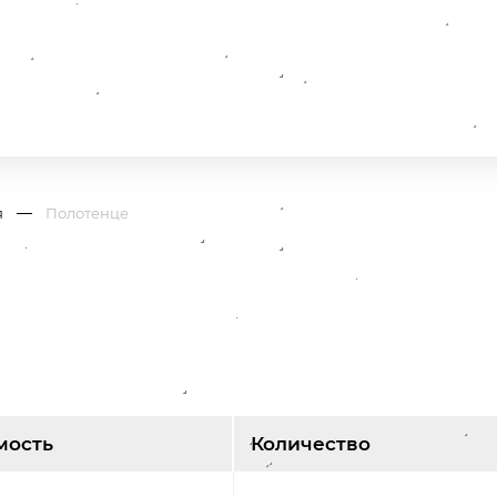
я
Полотенце
мость
Количество